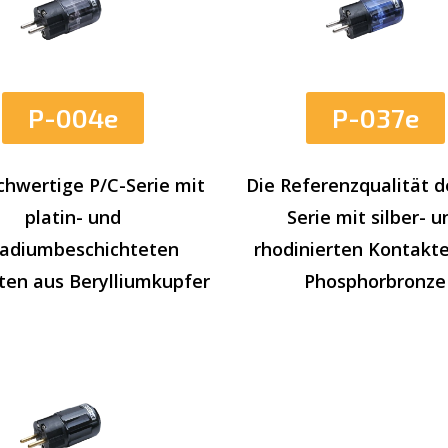
P-004e
P-037e
chwertige P/C-Serie mit
Die Referenzqualität d
platin- und
Serie mit silber- u
ladiumbeschichteten
rhodinierten Kontakt
ten aus Berylliumkupfer
Phosphorbronze