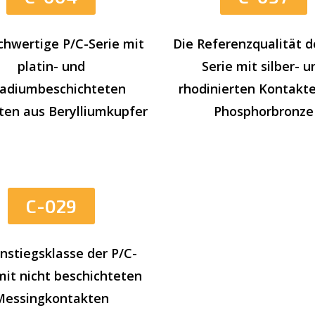
Die Referenzqualität d
chwertige P/C-Serie mit
Serie mit silber- u
platin- und
rhodinierten Kontakt
ladiumbeschichteten
Phosphorbronze
ten aus Berylliumkupfer
C-029
instiegsklasse der P/C-
mit nicht beschichteten
Messingkontakten