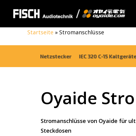
Skip
to
main
Startseite
»
Stromanschlüsse
content
Netzstecker
IEC 320 C-15 Kaltgerä
Oyaide Str
Stromanschlüsse von Oyaide für ult
Steckdosen