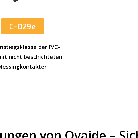
C-029e
instiegsklasse der P/C-
mit nicht beschichteten
Messingkontakten
ungen von Oyaide – Sic