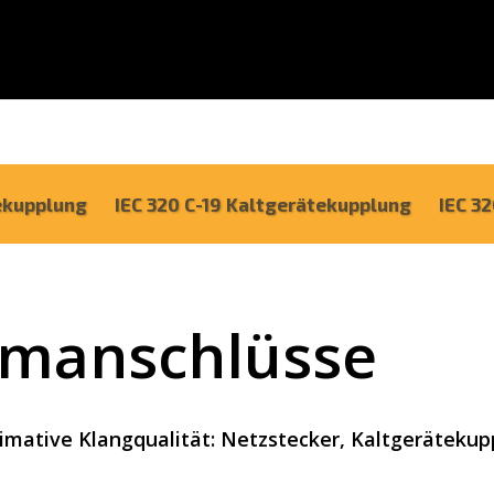
tekupplung
IEC 320 C-19 Kaltgerätekupplung
IEC 3
omanschlüsse
imative Klangqualität: Netzstecker, Kaltgeräteku